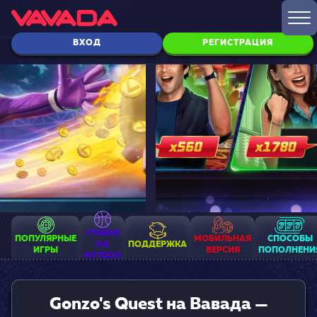
ВХОД
РЕГИСТРАЦИЯ
СТАВКИ
ПОПУЛЯРНЫЕ
МОБИЛЬНАЯ
СПОСОБЫ
НА
ПОДДЕРЖКА
ИГРЫ
ВЕРСИЯ
ПОПОЛНЕНИ
ФУТБОЛ
Gonzo's Quest на Вавада —