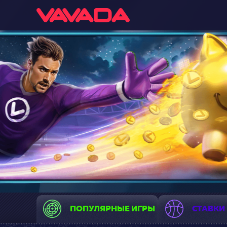
ПОПУЛЯРНЫЕ ИГРЫ
СТАВКИ