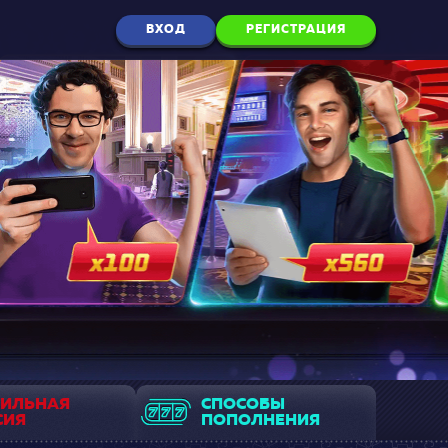
ВХОД
РЕГИСТРАЦИЯ
ИЛЬНАЯ
СПОСОБЫ
СИЯ
ПОПОЛНЕНИЯ