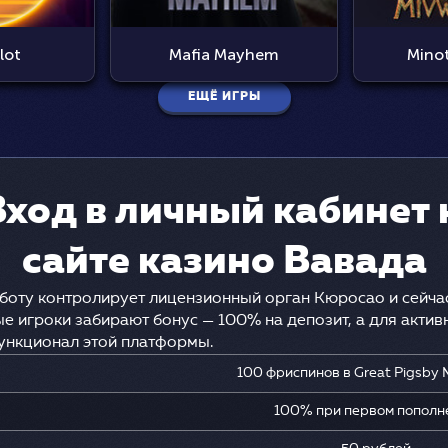
lot
Mafia Mayhem
Minot
ЕЩЁ ИГРЫ
 Вход в личный кабинет
сайте казино Вавада
аботу контролирует лицензионный орган Кюросао и сейча
ые игроки забирают бонус — 100% на депозит, а для акти
ункционал этой платформы.
100 фриспинов в Great Pigsby
100% при первом пополн