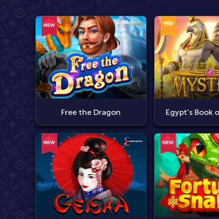
Free the Dragon
Egypt's Book 