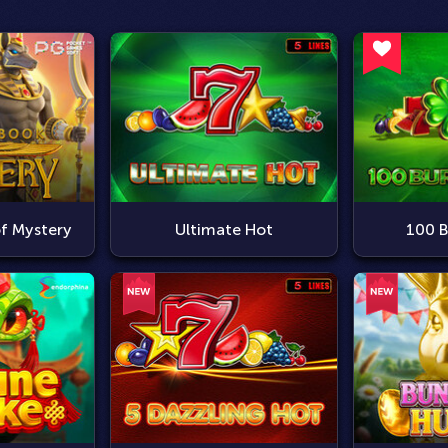
of Mystery
Ultimate Hot
100 B