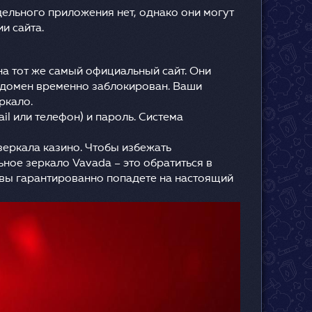
дельного приложения нет, однако они могут
и сайта.
на тот же самый официальный сайт. Они
й домен временно заблокирован. Ваши
ркало.
il или телефон) и пароль. Система
зеркала казино. Чтобы избежать
ное зеркало Vavada – это обратиться в
 вы гарантированно попадете на настоящий