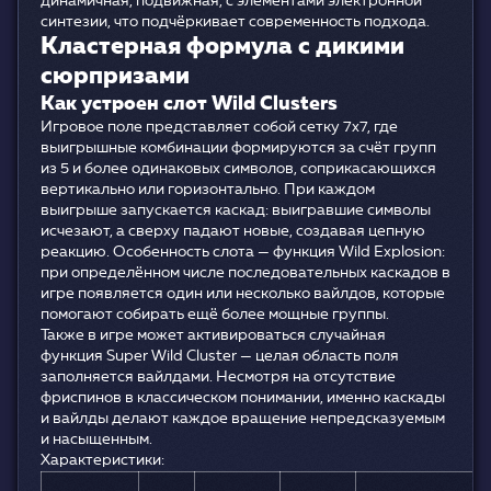
динамичная, подвижная, с элементами электронной
синтезии, что подчёркивает современность подхода.
Кластерная формула с дикими
сюрпризами
Как устроен слот Wild Clusters
Игровое поле представляет собой сетку 7x7, где
выигрышные комбинации формируются за счёт групп
из 5 и более одинаковых символов, соприкасающихся
вертикально или горизонтально. При каждом
выигрыше запускается каскад: выигравшие символы
исчезают, а сверху падают новые, создавая цепную
реакцию. Особенность слота — функция Wild Explosion:
при определённом числе последовательных каскадов в
игре появляется один или несколько вайлдов, которые
помогают собирать ещё более мощные группы.
Также в игре может активироваться случайная
функция Super Wild Cluster — целая область поля
заполняется вайлдами. Несмотря на отсутствие
фриспинов в классическом понимании, именно каскады
и вайлды делают каждое вращение непредсказуемым
и насыщенным.
Характеристики: